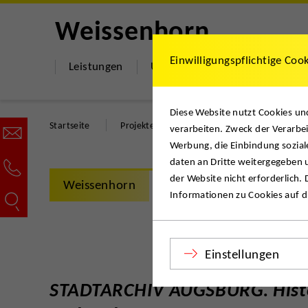
Weissenhorn
Einwilligungspflichtige Coo
Leistungen
Über uns
Hilfe & Dokumen
Diese Website nutzt Cookies u
Startseite
Projekte & News
STADTARCHIV AUGSBU
verarbeiten. Zweck der Verarbei
Werbung, die Einbindung sozial
daten an Dritte weitergegeben u
der Website nicht erforderlich.
Weissenhorn
Informationen zu Cookies auf di
Einstellungen
STADTARCHIV AUGSBURG. Hist