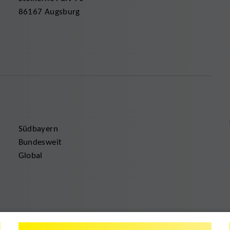
86167 Augsburg
Südbayern
Bundesweit
Global