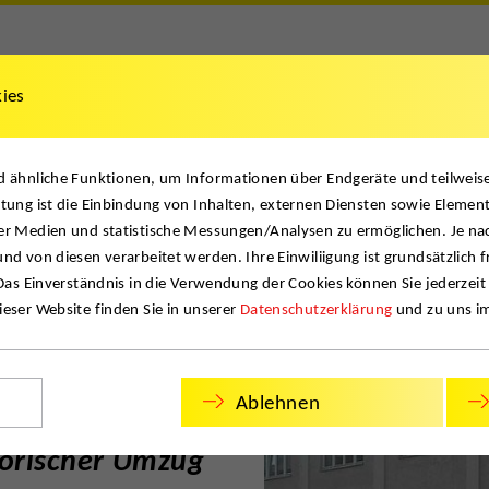
kies
te
Projekte & News
Jobs
Kontakt
nd ähnliche Funktionen, um Informationen über Endgeräte und teilwei
RG. Historischer…
tung ist die Einbindung von Inhalten, externen Diensten sowie Element
er Medien und statistische Messungen/Analysen zu ermöglichen. Je na
nd von diesen verarbeitet werden. Ihre Einwiliigung ist grundsätzlich f
 Das Einverständnis in die Verwendung der Cookies können Sie jederzeit
eser Website finden Sie in unserer
Datenschutzerklärung
und zu uns i
Ablehnen
orischer Umzug