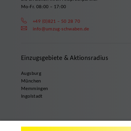
Mo-Fr. 08:00 – 17:00
+49 (0)821 – 50 28 70
info@umzug-schwaben.de
Einzugsgebiete & Aktionsradius
Augsburg
München
Memmingen
Ingolstadt